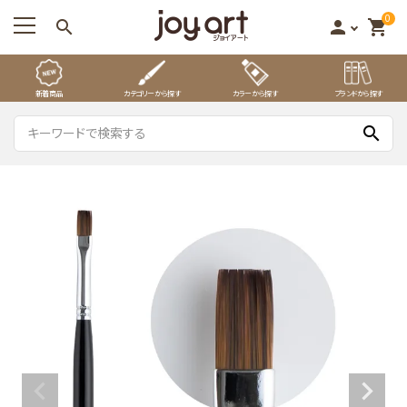
0
search
person
shopping_cart
新着商品
カテゴリーから探す
カラーから探す
ブランドから探す
search