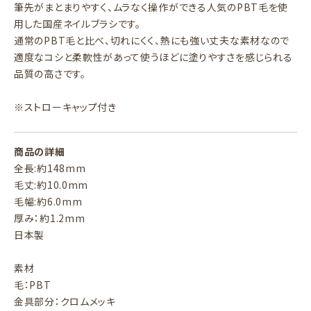
筆先がまとまりやすく、ムラなく操作ができる人気のPBT毛を使
用した国産ネイルブラシです。
通常のPBT毛と比べ、切れにくく、熱にも強い丈夫な素材なので
適度なコシと柔軟性があって使うほどに塗りやすさを感じられる
品質の高さです。
※ストローキャップ付き
商品の詳細
全長:約148mm
毛丈:約10.0mm
毛幅:約6.0mm
厚み：約1.2mm
日本製
素材
毛：PBT
金具部分：クロムメッキ