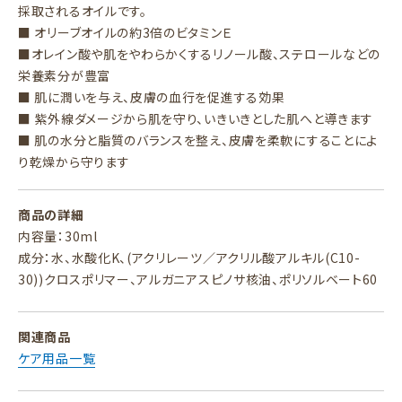
採取されるオイルです。
■ オリーブオイルの約3倍のビタミンＥ
■オレイン酸や肌をやわらかくするリノール酸、ステロールなどの
栄養素分が豊富
■ 肌に潤いを与え、皮膚の血行を促進する効果
■ 紫外線ダメージから肌を守り、いきいきとした肌へと導きます
■ 肌の水分と脂質のバランスを整え、皮膚を柔軟にすることによ
り乾燥から守ります
商品の詳細
内容量：30ml
成分：水、水酸化K、(アクリレーツ／アクリル酸アルキル(C10-
30))クロスポリマー、アルガニアスピノサ核油、ポリソルベート60
関連商品
ケア用品一覧