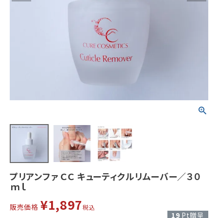
プリアンファ ＣＣ キューティクルリムーバー／３０
ｍｌ
¥
1,897
販売価格
税込
19
Pt贈呈