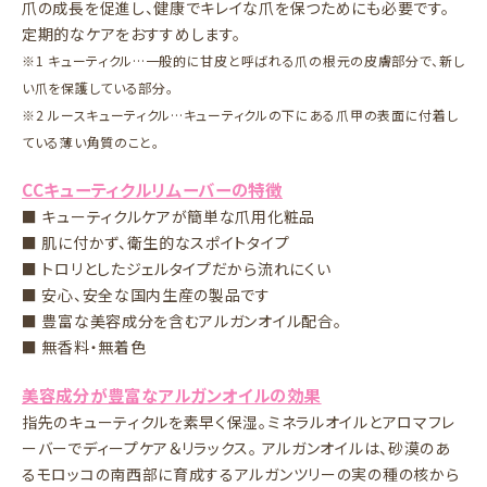
爪の成長を促進し、健康でキレイな爪を保つためにも必要です。
定期的なケアをおすすめします。
※1 キューティクル…一般的に甘皮と呼ばれる爪の根元の皮膚部分で、新し
い爪を保護している部分。
※2 ルースキューティクル…キューティクルの下にある爪甲の表面に付着し
ている薄い角質のこと。
CCキューティクルリムーバーの特徴
■ キューティクルケアが簡単な爪用化粧品
■ 肌に付かず、衛生的なスポイトタイプ
■ トロリとしたジェルタイプだから流れにくい
■ 安心、安全な国内生産の製品です
■ 豊富な美容成分を含むアルガンオイル配合。
■ 無香料・無着色
美容成分が豊富なアルガンオイルの効果
指先のキューティクルを素早く保湿。ミネラルオイルとアロマフレ
ーバーでディープケア＆リラックス。 アルガンオイルは、砂漠のあ
るモロッコの南西部に育成するアルガンツリーの実の種の核から