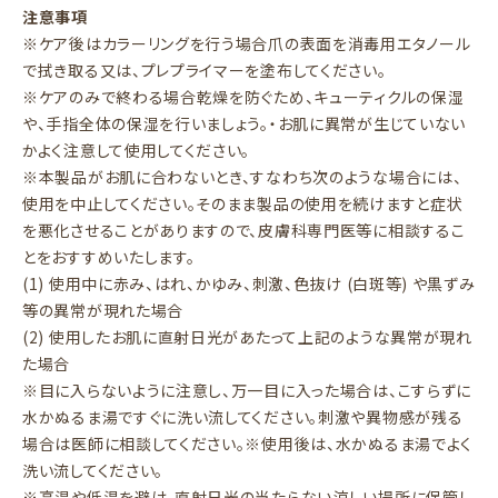
注意事項
※ケア後はカラーリングを行う場合爪の表面を消毒用エタノール
で拭き取る又は、プレプライマーを塗布してください。
※ケアのみで終わる場合乾燥を防ぐため、キューティクルの保湿
や、手指全体の保湿を行いましょう。・お肌に異常が生じていない
かよく注意して使用してください。
※本製品がお肌に合わないとき、すなわち次のような場合には、
使用を中止してください。そのまま製品の使用を続けますと症状
を悪化させることがありますので、皮膚科専門医等に相談するこ
とをおすすめいたします。
(1) 使用中に赤み、はれ、かゆみ、刺激、色抜け (白斑等) や黒ずみ
等の異常が現れた場合
(2) 使用したお肌に直射日光があたって上記のような異常が現れ
た場合
※目に入らないように注意し、万一目に入った場合は、こすらずに
水かぬるま湯ですぐに洗い流してください。刺激や異物感が残る
場合は医師に相談してください。※使用後は、水かぬるま湯でよく
洗い流してください。
※高温や低温を避け、直射日光の当たらない涼しい場所に保管し