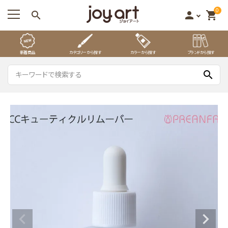
0
search
person
shopping_cart
新着商品
カテゴリーから探す
カラーから探す
ブランドから探す
search