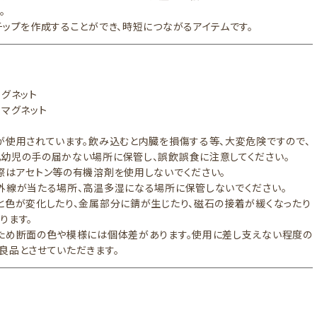
。
チップを作成することができ、時短につながるアイテムです。
マグネット
＋マグネット
が使用されています。飲み込むと内臓を損傷する等、大変危険ですので、
幼児の手の届かない場所に保管し、誤飲誤食に注意してください。
際はアセトン等の有機溶剤を使用しないでください。
外線が当たる場所、高温多湿になる場所に保管しないでください。
と色が変化したり、金属部分に錆が生じたり、磁石の接着が緩くなったり
ります。
ため断面の色や模様には個体差があります。使用に差し支えない程度の
良品とさせていただきます。