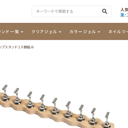
人
search
筆・
ランド一覧
クリアジェル
カラージェル
ネイルツ
ップスタンド１０個組み
る質問
ジェル
ェルミューズ
消毒・コットン
・フィルム
ケア・メイク
ケーター専用商品
シーナ
ノンワイプトップコート
カラーZ
ファイル・バッファー
箔
まつ毛アイテム
ジェルネイル技能検定商品
ンファ
ッタジェル
ット・シザー・スパチュラ
ー・フレーク
PREZMO
ニュアンスジェル
チャート・チップ関連
レジン・モールド
ティフラッシュジェル
イト
アートインク
その他ネイルツール
カラージェルポリッシュ
その他カラージェル