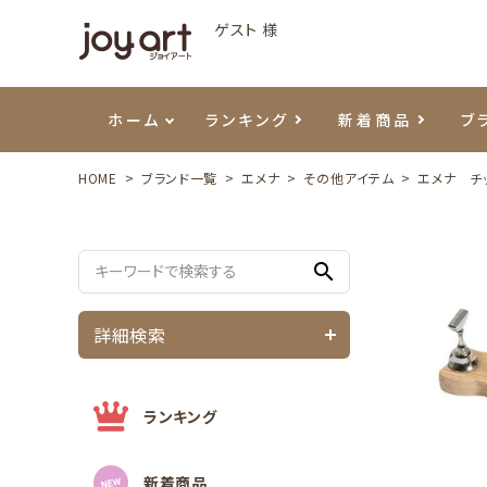
ゲスト 様
ホーム
ランキング
新着商品
ブ
HOME
ブランド一覧
エメナ
その他アイテム
エメナ チ
ご利用ガイド
プリジェル
ベースジェル
カラーEX
筆・ブラシ
プレシオサ
ハンド・ボディケア
セットアイテム
よくあ
エメナ
トップ
プリジ
溶剤・
ホイル
スキン
エデュ
search
モアノ
ウェービージェル
ネイルケア用品
メタルパーツ
プリア
テラコ
ピンセ
パウダ
詳細検索
マグネティジェル
ネイルマシン
マグネ
LEDラ
フラッシュジェル
シーナ
ランキング
新着商品