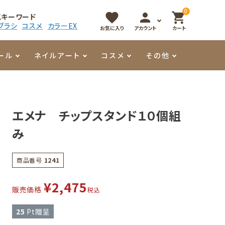
0
favorite
person
shopping_cart
気キーワード
ブラシ
コスメ
カラーEX
お気に入り
アカウント
カート
ール
ネイルアート
コスメ
その他
マイオーマイ
アート用ジェル
メロウ
プッシャー・ニッパー
パール・シェル
香水
エメナ チップスタンド１０個組
3Dクレイジェル
容器・ポーチ
その他
み
メタリックジェル
商品番号
1241
¥
2,475
販売価格
税込
25
Pt贈呈