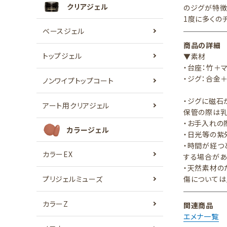
クリアジェル
のジグが特徴
1度に多くの
ベースジェル
商品の詳細
トップジェル
▼素材
・台座：竹＋
・ジグ：合金
ノンワイプトップコート
・ジグに磁石
アート用クリアジェル
保管の際は乳
・お手入れの
カラージェル
・日光等の紫
・時間が経つ
カラーEX
する場合があ
・天然素材の
プリジェルミューズ
傷については
カラーZ
関連商品
エメナ一覧