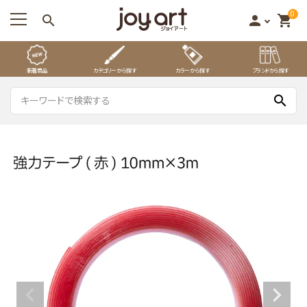
0
search
person
shopping_cart
新着商品
カテゴリーから探す
カラーから探す
ブランドから探す
search