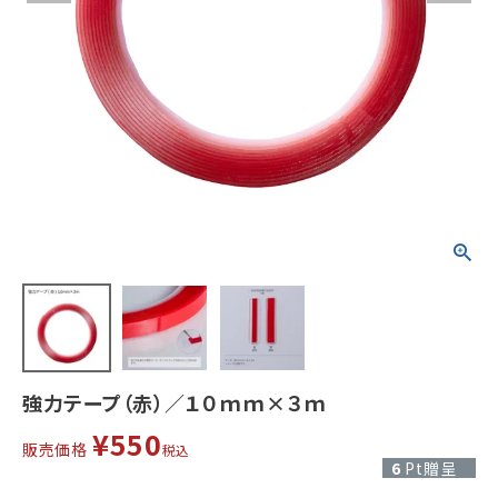
強力テープ（赤）／１０ｍｍ×３ｍ
¥
550
販売価格
税込
6
Pt贈呈