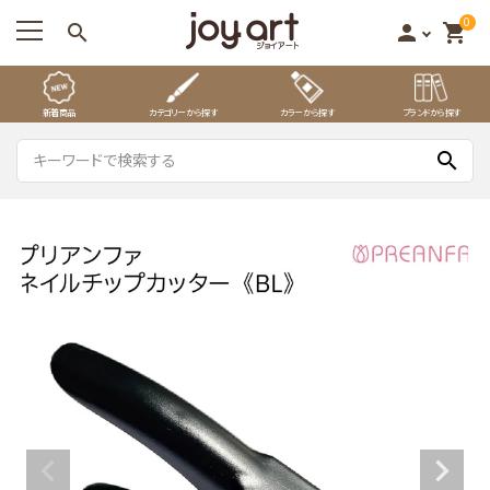
0
search
person
shopping_cart
新着商品
カテゴリーから探す
カラーから探す
ブランドから探す
search