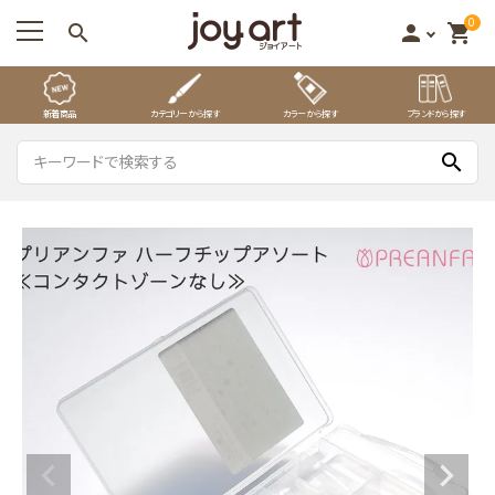
0
search
person
shopping_cart
新着商品
カテゴリーから探す
カラーから探す
ブランドから探す
search