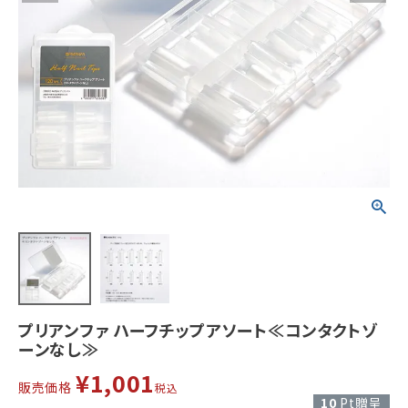
プリアンファ ハーフチップアソート≪コンタクトゾ
ーンなし≫
¥
1,001
販売価格
税込
10
Pt贈呈