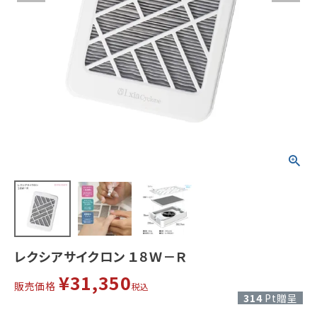
レクシアサイクロン １８Ｗ－Ｒ
¥
31,350
販売価格
税込
314
Pt贈呈