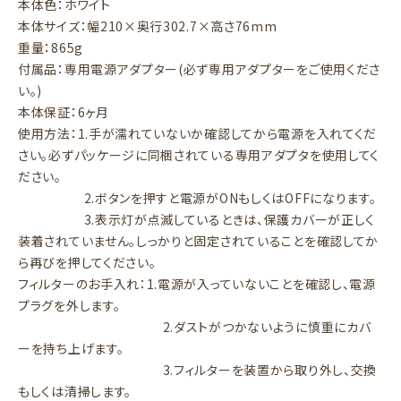
本体色：ホワイト
本体サイズ：幅210×奥行302.7×高さ76mm
重量：865g
付属品：専用電源アダプター(必ず専用アダプターをご使用くださ
い。)
本体保証：6ヶ月
使用方法：1.手が濡れていないか確認してから電源を入れてくだ
さい。必ずパッケージに同梱されている専用アダプタを使用してく
ださい。
2.ボタンを押すと電源がONもしくはOFFになります。
3.表示灯が点滅しているときは、保護カバーが正しく
装着されていません。しっかりと固定されていることを確認してか
ら再びを押してください。
フィルターのお手入れ：1.電源が入っていないことを確認し、電源
プラグを外します。
2.ダストがつかないように慎重にカバ
ーを持ち上げます。
3.フィルターを装置から取り外し、交換
もしくは清掃します。