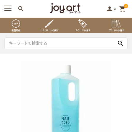
0
search
person
shopping_cart
新着商品
カテゴリーから探す
カラーから探す
ブランドから探す
search