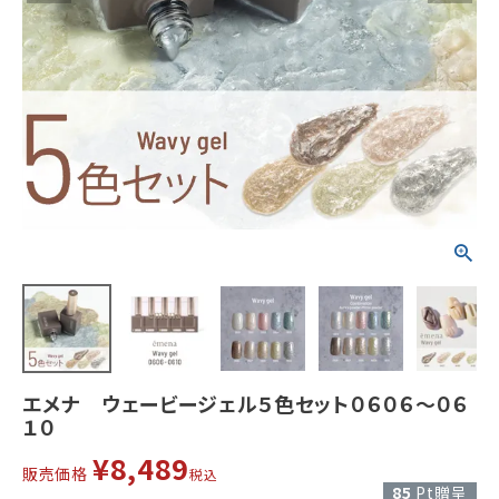
エメナ ウェービージェル５色セット０６０６～０６
１０
¥
8,489
販売価格
税込
85
Pt贈呈