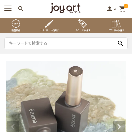
0
search
person
shopping_cart
新着商品
カテゴリーから探す
カラーから探す
ブランドから探す
search