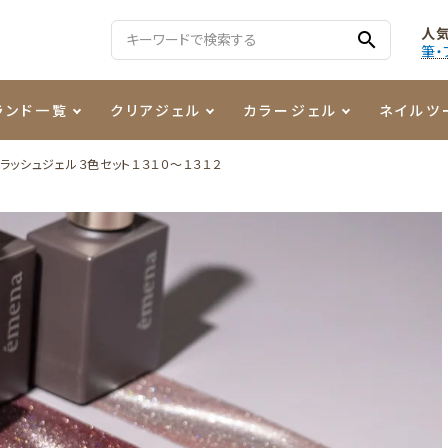
人
search
筆・
ランド一覧
クリアジェル
カラージェル
ネイルツ
ラッシュジェル３色セット１３１０～１３１２
る質問
ジェル
ェルミューズ
消毒・コットン
・フィルム
ケア・メイク
ケーター専用商品
シーナ
ノンワイプトップコート
カラーZ
ファイル・バッファー
箔
まつ毛アイテム
ジェルネイル技能検定商品
ンファ
ッタジェル
ット・シザー・スパチュラ
ー・フレーク
PREZMO
ニュアンスジェル
チャート・チップ関連
レジン・モールド
ティフラッシュジェル
イト
アートインク
その他ネイルツール
カラージェルポリッシュ
その他カラージェル