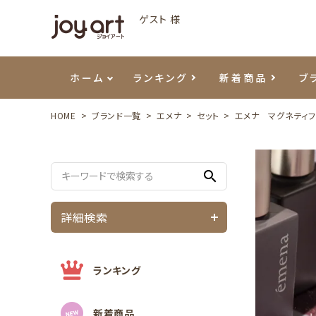
ゲスト 様
ホーム
ランキング
新着商品
ブ
HOME
ブランド一覧
エメナ
セット
エメナ マグネティフ
ご利用ガイド
プリジェル
ベースジェル
カラーEX
筆・ブラシ
プレシオサ
ハンド・ボディケア
セットアイテム
よくあ
エメナ
トップ
プリジ
溶剤・
ホイル
スキン
エデュ
search
モアノ
ウェービージェル
ネイルケア用品
メタルパーツ
プリア
テラコ
ピンセ
パウダ
詳細検索
マグネティジェル
ネイルマシン
マグネ
LEDラ
フラッシュジェル
シーナ
ランキング
新着商品