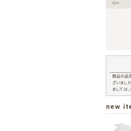
商品の品
ざいまし
ましては
new i