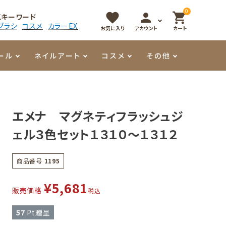
0
favorite
person
shopping_cart
気キーワード
ブラシ
コスメ
カラーEX
お気に入り
アカウント
カート
ール
ネイルアート
コスメ
その他
マイオーマイ
アート用ジェル
メロウ
プッシャー・ニッパー
パール・シェル
香水
エメナ マグネティフラッシュジ
3Dクレイジェル
容器・ポーチ
その他
ェル３色セット１３１０～１３１２
メタリックジェル
商品番号
1195
¥
5,681
販売価格
税込
57
Pt贈呈