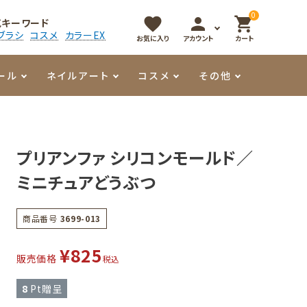
0
favorite
person
shopping_cart
気キーワード
ブラシ
コスメ
カラーEX
お気に入り
アカウント
カート
ール
ネイルアート
コスメ
その他
マイオーマイ
アート用ジェル
メロウ
プッシャー・ニッパー
パール・シェル
香水
プリアンファ シリコンモールド／
3Dクレイジェル
容器・ポーチ
その他
ミニチュアどうぶつ
メタリックジェル
商品番号
3699-013
¥
825
販売価格
税込
8
Pt贈呈