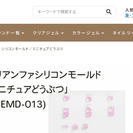
人
search
筆・
ランド一覧
クリアジェル
カラージェル
ネイルツ
 シリコンモールド／ミニチュアどうぶつ
る質問
ジェル
ェルミューズ
消毒・コットン
・フィルム
ケア・メイク
ケーター専用商品
シーナ
ノンワイプトップコート
カラーZ
ファイル・バッファー
箔
まつ毛アイテム
ジェルネイル技能検定商品
ンファ
ッタジェル
ット・シザー・スパチュラ
ー・フレーク
PREZMO
ニュアンスジェル
チャート・チップ関連
レジン・モールド
ティフラッシュジェル
イト
アートインク
その他ネイルツール
カラージェルポリッシュ
その他カラージェル