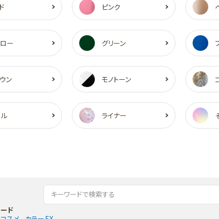
ド
ピンク
エロー
グリーン
ウン
モノトーン
ール
ライナー
ード
コスメ
カラーEX