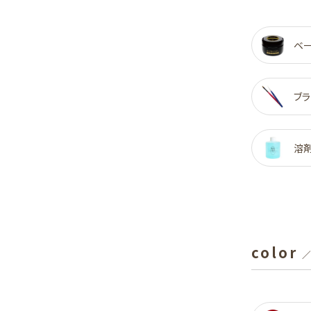
ベ
ブラ
溶
color
／