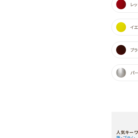
レッ
イ
ブラ
パ
人気キーワ
筆・ブラシ