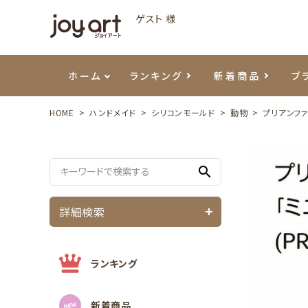
ゲスト 様
ホーム
ランキング
新着商品
ブ
HOME
ハンドメイド
シリコンモールド
動物
プリアンファ
ご利用ガイド
プリジェル
ベースジェル
カラーEX
筆・ブラシ
プレシオサ
ハンド・ボディケア
セットアイテム
よくあ
エメナ
トップ
プリジ
溶剤・
ホイル
スキン
エデュ
search
モアノ
ウェービージェル
ネイルケア用品
メタルパーツ
プリア
テラコ
ピンセ
パウダ
詳細検索
マグネティジェル
ネイルマシン
マグネ
LEDラ
フラッシュジェル
シーナ
ランキング
新着商品