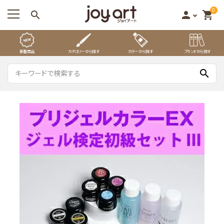
0
search
person
shopping_cart
新着商品
カテゴリーから探す
カラーから探す
ブランドから探す
search