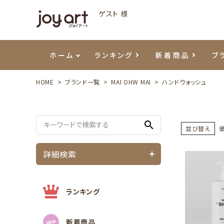
ゲスト 様
ホーム
ランキング
新着商品
ブ
HOME
ブランド一覧
MAI OHW MAI
ハンドウォッシュ
ご利用ガイド
プリジェル
ベースジェル
カラーEX
筆・ブラシ
プレシオサ
ハンド・ボディケア
セットアイテム
よくあ
エメナ
トップ
プリジ
溶剤・
ホイル
スキン
エデュ
search
モアノ
ウェービージェル
ネイルケア用品
メタルパーツ
プリア
テラコ
ピンセ
パウダ
並び替え
詳細検索
マグネティジェル
ネイルマシン
マグネ
LEDラ
フラッシュジェル
シーナ
ランキング
新着商品