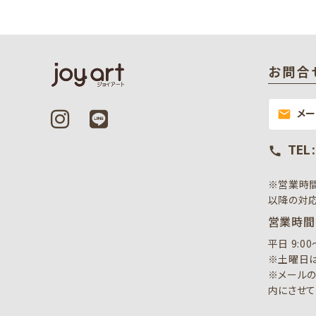
お問合
メ
mail
TEL 
call
※営業時
以降の対応
営業時間
平日 9:0
※土曜日は
※メールの
内にさせて