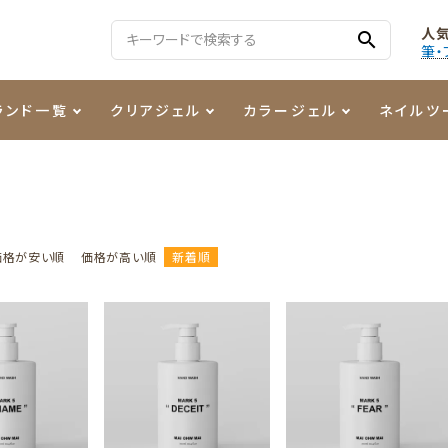
人
search
筆・
ランド一覧
クリアジェル
カラージェル
ネイルツ
る質問
ジェル
ェルミューズ
消毒・コットン
・フィルム
ケア・メイク
ケーター専用商品
シーナ
ノンワイプトップコート
カラーZ
ファイル・バッファー
箔
まつ毛アイテム
ジェルネイル技能検定商品
ンファ
ッタジェル
ット・シザー・スパチュラ
ー・フレーク
PREZMO
ニュアンスジェル
チャート・チップ関連
レジン・モールド
価格が安い順
価格が高い順
新着順
ティフラッシュジェル
イト
アートインク
その他ネイルツール
カラージェルポリッシュ
その他カラージェル