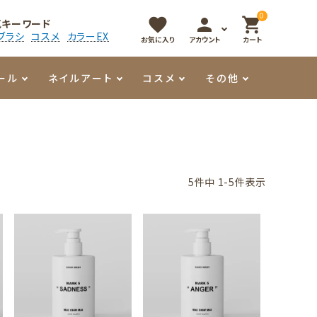
0
favorite
person
shopping_cart
気キーワード
ブラシ
コスメ
カラーEX
お気に入り
アカウント
カート
ール
ネイルアート
コスメ
その他
マイオーマイ
アート用ジェル
メロウ
プッシャー・ニッパー
パール・シェル
香水
3Dクレイジェル
容器・ポーチ
その他
5
件中
1
-
5
件表示
メタリックジェル