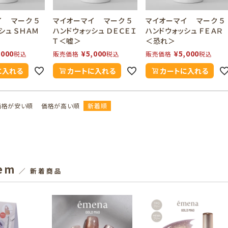
イ マーク ５
マイオーマイ マーク ５
マイオーマイ マーク ５
シュ ＳＨＡＭ
ハンドウォッシュ ＤＥＣＥＩ
ハンドウォッシュ ＦＥＡＲ
Ｔ＜嘘＞
＜恐れ＞
,000
¥
5,000
¥
5,000
税込
販売価格
税込
販売価格
税込
に入れる
カートに入れる
カートに入れる
価格が安い順
価格が高い順
新着順
tem
／ 新着商品