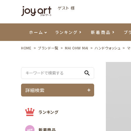
ゲスト 様
ホーム
ランキング
新着商品
ブ
HOME
ブランド一覧
MAI OHW MAI
ハンドウォッシュ
マ
ご利用ガイド
プリジェル
ベースジェル
カラーEX
筆・ブラシ
プレシオサ
ハンド・ボディケア
セットアイテム
よくあ
エメナ
トップ
プリジ
溶剤・
ホイル
スキン
エデュ
search
モアノ
ウェービージェル
ネイルケア用品
メタルパーツ
プリア
テラコ
ピンセ
パウダ
詳細検索
マグネティジェル
ネイルマシン
マグネ
LEDラ
フラッシュジェル
シーナ
ランキング
新着商品