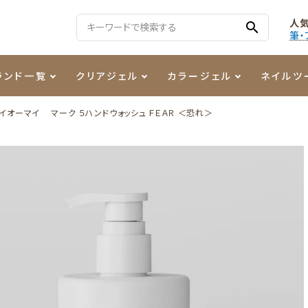
人
search
筆・
ランド一覧
クリアジェル
カラージェル
ネイルツ
イオーマイ マーク ５ハンドウォッシュ ＦＥＡＲ ＜恐れ＞
る質問
ジェル
ェルミューズ
消毒・コットン
・フィルム
ケア・メイク
ケーター専用商品
シーナ
ノンワイプトップコート
カラーZ
ファイル・バッファー
箔
まつ毛アイテム
ジェルネイル技能検定商品
ンファ
ッタジェル
ット・シザー・スパチュラ
ー・フレーク
PREZMO
ニュアンスジェル
チャート・チップ関連
レジン・モールド
ティフラッシュジェル
イト
アートインク
その他ネイルツール
カラージェルポリッシュ
その他カラージェル