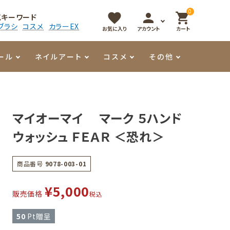
0
favorite
person
shopping_cart
気キーワード
ブラシ
コスメ
カラーEX
お気に入り
アカウント
カート
ール
ネイルアート
コスメ
その他
マイオーマイ
アート用ジェル
メロウ
プッシャー・ニッパー
パール・シェル
香水
マイオーマイ マーク ５ハンド
3Dクレイジェル
容器・ポーチ
その他
ウォッシュ ＦＥＡＲ ＜恐れ＞
メタリックジェル
商品番号
9078-003-01
¥
5,000
販売価格
税込
50
Pt贈呈