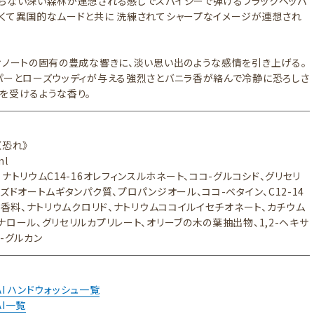
らない深い森林が連想される感じでスパイシーで弾けるブラックペッパ
くて異国的なムードと共に 洗練されてシャープなイメージが連想され
ィノートの固有の豊成な響きに、淡い思い出のような感情を引き上げる。
パーとローズウッディが与える強烈さとバニラ香が絡んで冷静に恐ろしさ
を受けるような香り。
 《恐れ》
ml
ナトリウムC14-16オレフィンスルホネート、ココ-グルコシド、グリセリ
ズドオートムギタンパク質、プロパンジオール、ココ-ベタイン、C12-14
2、香料、ナトリウムクロリド、ナトリウムココイルイセチオネート、カチウム
ナロール、グリセリルカプリレート、オリーブの木の葉抽出物、1,2-ヘキサ
-グルカン
MAI ハンドウォッシュ一覧
AI一覧