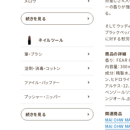
日差しさえ入
メロウ
ーの香りが強
る。
続きを見る
そしてウッデ
ブラックペッ
に対する慰労
ネイルツール
商品の詳細
筆・ブラシ
香り： FEAR
内容量：300
溶剤・消毒・コットン
成分：精製水、
ン、ヒドロライ
ファイル・バッファー
アルケス-1
ベンゾールリ
プッシャー・ニッパー
ンジオール、β
関連商品
続きを見る
MAI OHW 
MAI OHW M