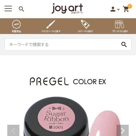
0
search
person
shopping_cart
新着商品
カテゴリーから探す
カラーから探す
ブランドから探す
search