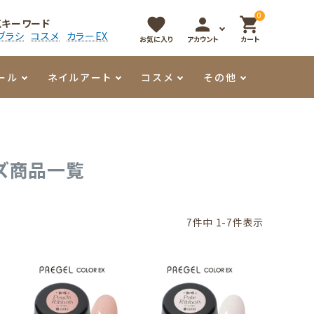
0
favorite
person
shopping_cart
気キーワード
ブラシ
コスメ
カラーEX
お気に入り
アカウント
カート
ール
ネイルアート
コスメ
その他
マイオーマイ
アート用ジェル
メロウ
プッシャー・ニッパー
パール・シェル
香水
ズ商品一覧
3Dクレイジェル
容器・ポーチ
その他
メタリックジェル
7
件中
1
-
7
件表示