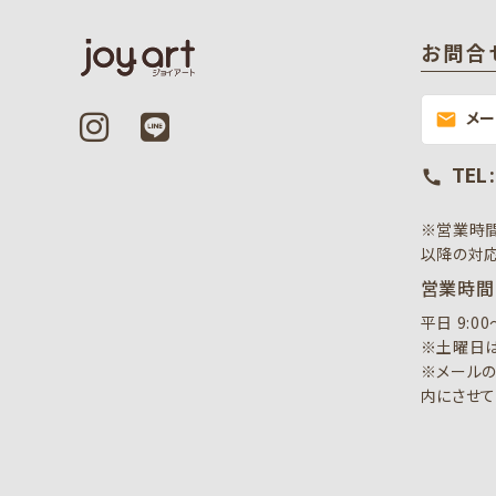
お問合
メ
mail
TEL 
call
※営業時
以降の対応
営業時間
平日 9:0
※土曜日は
※メールの
内にさせて