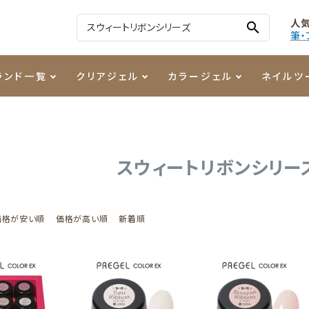
人
search
筆・
ランド一覧
クリアジェル
カラージェル
ネイルツ
る質問
ジェル
ェルミューズ
消毒・コットン
・フィルム
ケア・メイク
ケーター専用商品
シーナ
ノンワイプトップコート
カラーZ
ファイル・バッファー
箔
まつ毛アイテム
ジェルネイル技能検定商品
スウィートリボンシリー
ンファ
ッタジェル
ット・シザー・スパチュラ
ー・フレーク
PREZMO
ニュアンスジェル
チャート・チップ関連
レジン・モールド
ティフラッシュジェル
イト
アートインク
その他ネイルツール
価格が安い順
価格が高い順
新着順
カラージェルポリッシュ
その他カラージェル