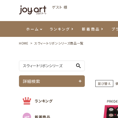
ゲスト 様
ホーム
ランキング
新着商品
ブ
HOME
スウィートリボンシリーズ商品一覧
ご利用ガイド
プリジェル
ベースジェル
カラーEX
筆・ブラシ
プレシオサ
ハンド・ボディケア
セットアイテム
よくあ
エメナ
トップ
プリジ
溶剤・
ホイル
スキン
エデュ
search
モアノ
ウェービージェル
ネイルケア用品
メタルパーツ
プリア
テラコ
ピンセ
パウダ
詳細検索
マグネティジェル
ネイルマシン
マグネ
LEDラ
並び替え
フラッシュジェル
シーナ
ランキング
新着商品