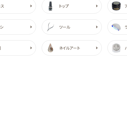
ース
トップ
シ
ツール
剤
ネイルアート