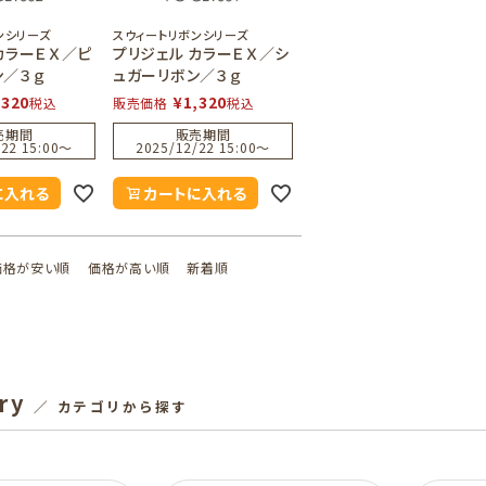
ンシリーズ
スウィートリボンシリーズ
カラーＥＸ／ピ
プリジェル カラーＥＸ／シ
ン／３ｇ
ュガーリボン／３ｇ
,320
¥
1,320
税込
販売価格
税込
売期間
販売期間
22 15:00
〜
2025/12/22 15:00
〜
に入れる
カートに入れる
価格が安い順
価格が高い順
新着順
ry
／ カテゴリから探す