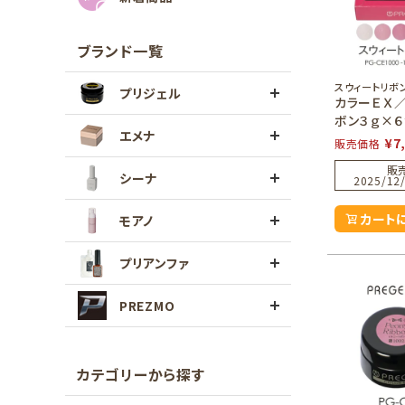
ブランド一覧
スウィートリボ
プリジェル
カラーＥＸ
ボン３ｇ×６
エメナ
¥
7
販売価格
販
シーナ
2025/12/
カート
モアノ
プリアンファ
PREZMO
カテゴリーから探す