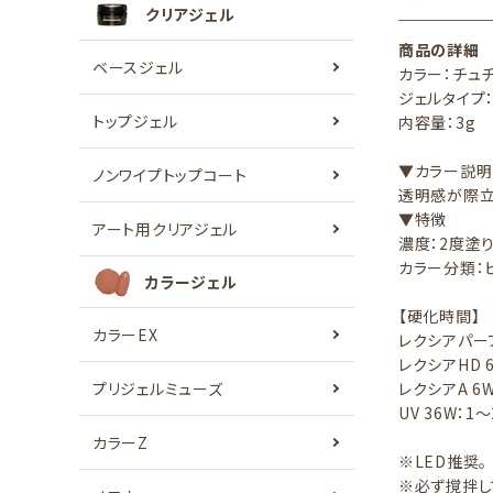
クリアジェル
商品の詳細
ベースジェル
カラー：チュ
ジェルタイプ
トップジェル
内容量：3g
▼カラー説明
ノンワイプトップコート
透明感が際立
▼特徴
アート用クリアジェル
濃度：2度塗
カラー分類：
カラージェル
【硬化時間】
カラーEX
レクシアパーフ
レクシアHD 
プリジェルミューズ
レクシアA 6W
UV 36W：1
カラーZ
※LED推奨。
※必ず撹拌し