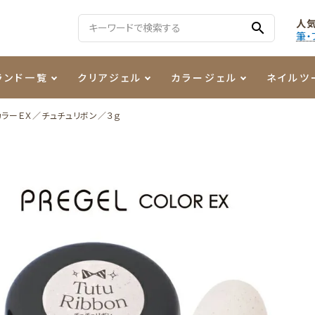
人
search
筆・
ランド一覧
クリアジェル
カラージェル
ネイルツ
カラーＥＸ／チュチュリボン／３ｇ
る質問
ジェル
ェルミューズ
消毒・コットン
・フィルム
ケア・メイク
ケーター専用商品
シーナ
ノンワイプトップコート
カラーZ
ファイル・バッファー
箔
まつ毛アイテム
ジェルネイル技能検定商品
ンファ
ッタジェル
ット・シザー・スパチュラ
ー・フレーク
PREZMO
ニュアンスジェル
チャート・チップ関連
レジン・モールド
ティフラッシュジェル
イト
アートインク
その他ネイルツール
カラージェルポリッシュ
その他カラージェル