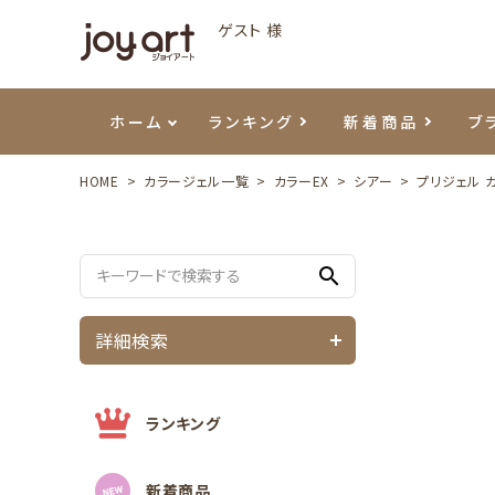
ゲスト 様
ホーム
ランキング
新着商品
ブ
HOME
カラージェル一覧
カラーEX
シアー
プリジェル 
ご利用ガイド
プリジェル
ベースジェル
カラーEX
筆・ブラシ
プレシオサ
ハンド・ボディケア
セットアイテム
よくあ
エメナ
トップ
プリジ
溶剤・
ホイル
スキン
エデュ
search
モアノ
ウェービージェル
ネイルケア用品
メタルパーツ
プリア
テラコ
ピンセ
パウダ
詳細検索
マグネティジェル
ネイルマシン
マグネ
LEDラ
フラッシュジェル
シーナ
ランキング
新着商品