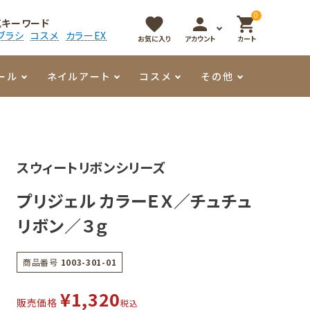
0
favorite
person
shopping_cart
気キーワード
ブラシ
コスメ
カラーEX
お気に入り
アカウント
カート
ール
ネイルアート
コスメ
その他
マイオーマイ
アート用ジェル
メロウ
プッシャー・ニッパー
パール・シェル
香水
スウィートリボンシリーズ
3Dクレイジェル
容器・ポーチ
その他
プリジェル カラーＥＸ／チュチュ
メタリックジェル
リボン／３ｇ
商品番号
1003-301-01
¥
1,320
販売価格
税込