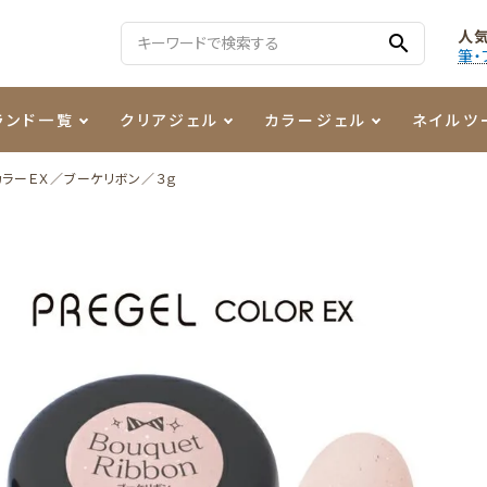
人
search
筆・
ランド一覧
クリアジェル
カラージェル
ネイルツ
カラーＥＸ／ブーケリボン／３ｇ
る質問
ジェル
ェルミューズ
消毒・コットン
・フィルム
ケア・メイク
ケーター専用商品
シーナ
ノンワイプトップコート
カラーZ
ファイル・バッファー
箔
まつ毛アイテム
ジェルネイル技能検定商品
ンファ
ッタジェル
ット・シザー・スパチュラ
ー・フレーク
PREZMO
ニュアンスジェル
チャート・チップ関連
レジン・モールド
ティフラッシュジェル
イト
アートインク
その他ネイルツール
カラージェルポリッシュ
その他カラージェル