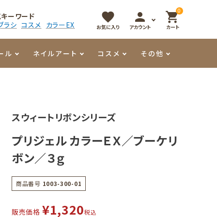
0
favorite
person
shopping_cart
気キーワード
ブラシ
コスメ
カラーEX
お気に入り
アカウント
カート
ール
ネイルアート
コスメ
その他
マイオーマイ
アート用ジェル
メロウ
プッシャー・ニッパー
パール・シェル
香水
スウィートリボンシリーズ
3Dクレイジェル
容器・ポーチ
その他
プリジェル カラーＥＸ／ブーケリ
メタリックジェル
ボン／３ｇ
商品番号
1003-300-01
¥
1,320
販売価格
税込