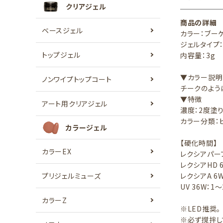
クリアジェル
商品の詳細
ベースジェル
カラー：ブー
ジェルタイプ
トップジェル
内容量：3g
▼カラー説明
ノンワイプトップコート
チークのよう
▼特徴
アート用クリアジェル
濃度：2度塗
カラー分類：
カラージェル
【硬化時間】
カラーEX
レクシアパーフ
レクシアHD 
プリジェルミューズ
レクシアA 6W
UV 36W：1
カラーZ
※LED推奨。
※必ず撹拌し