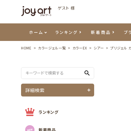
ゲスト 様
ホーム
ランキング
新着商品
ブ
HOME
カラージェル一覧
カラーEX
シアー
プリジェル 
ご利用ガイド
プリジェル
ベースジェル
カラーEX
筆・ブラシ
プレシオサ
ハンド・ボディケア
セットアイテム
よくあ
エメナ
トップ
プリジ
溶剤・
ホイル
スキン
エデュ
search
モアノ
ウェービージェル
ネイルケア用品
メタルパーツ
プリア
テラコ
ピンセ
パウダ
詳細検索
マグネティジェル
ネイルマシン
マグネ
LEDラ
フラッシュジェル
シーナ
ランキング
新着商品