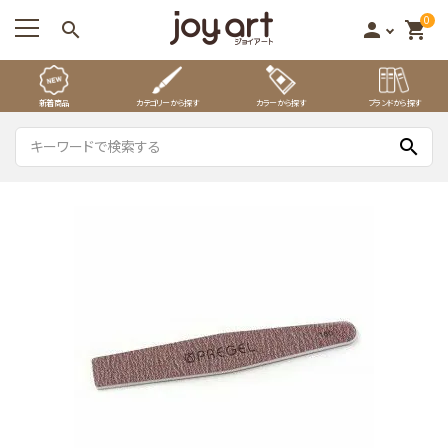
0
search
person
shopping_cart
新着商品
カテゴリーから探す
カラーから探す
ブランドから探す
search